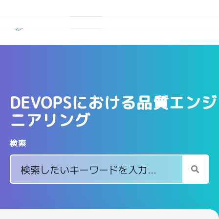
日本語
mablが選ばれる理由
プラットフォーム
DEVOPSにおける品質エンジ
ソリューション
ニアリング
リソース
検索
会社概要
料金プラン