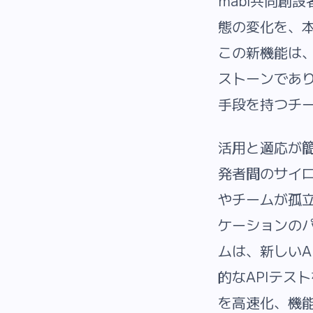
mabl共同創
態の変化を、
この新機能は
ストーンであ
手段を持つチ
活用と適応が簡
発者間のサイ
やチームが孤
ケーションの
ムは、新しいA
的なAPIテス
を高速化、機