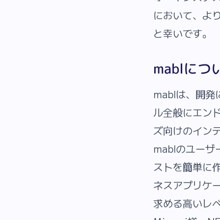
において、よ
と幸いです。
mablにつ
mablは、開
ル全般にエン
ズ向けのインテ
mablのユー
ストを簡単に
ネスアプリケ
求める高いレ