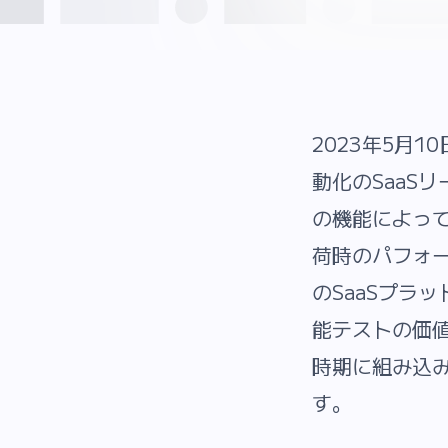
2023年5月
動化のSaaS
の機能によっ
荷時のパフォー
のSaaSプラ
能テストの価
時期に組み込
す。