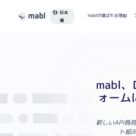
日本
mablが選ばれる理由
語
mab
ォーム
新しい
API
負
ト組