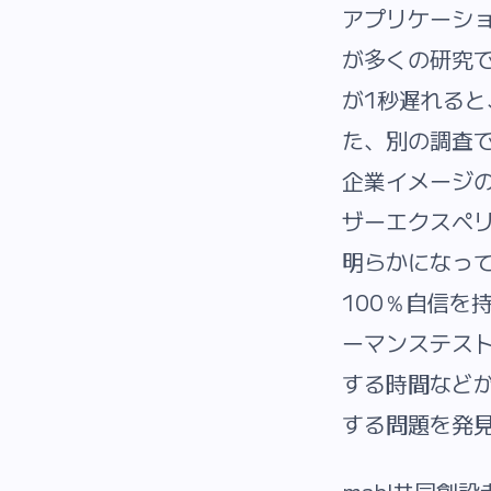
アプリケーシ
が多くの研究
が1秒遅れる
た、別の調査
企業イメージ
ザーエクスペ
明らかになっ
100％自信を
ーマンステス
する時間など
する問題を発