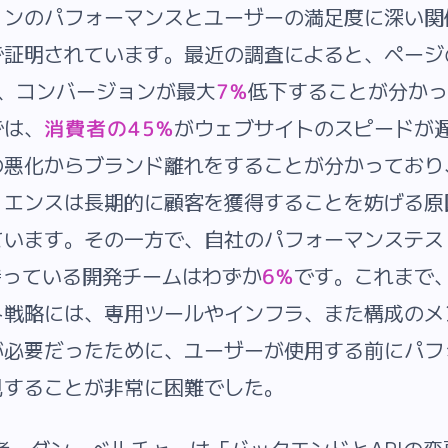
ョンのパフォーマンスとユーザーの満足度に深い関
で証明されています。最近の調査によると、ページ
と、コンバージョンが最大
低下することが分かっ
7%
では、
がウェブサイトのスピードが
消費者の45%
の悪化からブランド離れをすることが分かっており
リエンスは長期的に顧客を獲得することを妨げる原
ています。その一方で、自社のパフォーマンステス
持っている開発チームはわずか
です。これまで
6%
ト戦略には、専用ツールやインフラ、また構成のメ
が必要だったために、ユーザーが使用する前にパフ
見することが非常に困難でした。